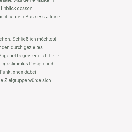
fenster, was deine Marke in
 Hinblick dessen
ent für dein Business alleine
ehen. Schließlich möchtest
nden durch gezieltes
Angebot begeistern. Ich helfe
ch abgestimmtes Design und
 Funktionen dabei,
ne Zielgruppe würde sich