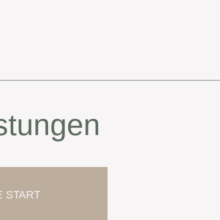
istungen
 START