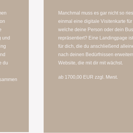
men
Manchmal muss es gar nicht so riesi
von
einmal eine digitale Visitenkarte fü
e
welche deine Person oder dein Bus
g und
repräsentiert? Eine Landingpage ist
ing
für dich, die du anschließend allei
und
nach deinen Bedürfnissen erweitern
e du
Website, die mit dir mit wächst.
ab 1700,00 EUR zzgl. Mwst.
zusammen