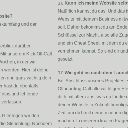
Kann ich meine Website selbs
Natürlich kannst du das! Und das i
bsite?
Website mit deinem Business mitwa
jektumfang und der
soll. Daher bekommst du am Ende 
Schlüssel zur Macht, also alle Zug
und ein Cheat Sheet, mit dem du 
erblick darüber
vornehmen kannst. So sind dir un
it unserem Kick-Off-Call
gesetzt.
Wochen, in der wir
 werden. Hier ist deine
Wie geht es nach dem Launch
eien und ganz wichtig dein
Bei Abschluss unseres Projektes er
 hast du ebenfalls
Offboarding-Call alle wichtigen El
Fotos und fehlende
dich mit allem aus, was du für die
 verfassen.
deiner Website in Zukunft benötig
Zeit, um dich mit deinem neuen dig
 Hier legen wir den
machen. In unserem finalen Frage
die Stilrichtung. Nachdem